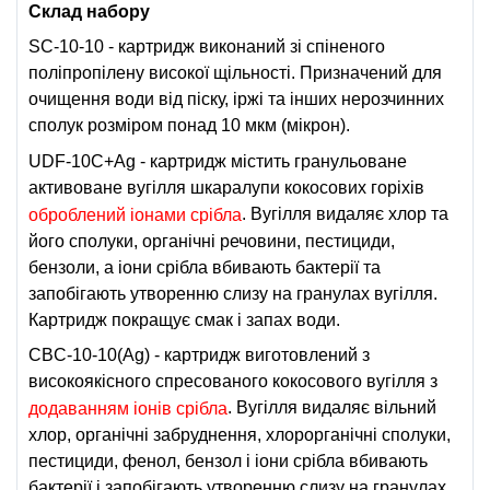
Склад набору
SC-10-10 - картридж виконаний зі спіненого
поліпропілену високої щільності. Призначений для
очищення води від піску, іржі та інших нерозчинних
сполук розміром понад 10 мкм (мікрон).
UDF-10C+Ag - картридж містить гранульоване
активоване вугілля шкаралупи кокосових горіхів
. Вугілля видаляє хлор та
оброблений іонами срібла
його сполуки, органічні речовини, пестициди,
бензоли, а іони срібла вбивають бактерії та
запобігають утворенню слизу на гранулах вугілля.
Картридж покращує смак і запах води.
CBC-10-10(Ag) - картридж виготовлений з
високоякісного спресованого кокосового вугілля з
. Вугілля видаляє вільний
додаванням іонів срібла
хлор, органічні забруднення, хлорорганічні сполуки,
пестициди, фенол, бензол і іони срібла вбивають
бактерії і запобігають утворенню слизу на гранулах