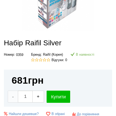
Набір Raifil Silver
Номер:
Бренд:
Raifil (Корея)
В наявності
0359
Відгуки: 0
681
грн
-
+
Купити
Найшли дешевше?
В обрані
До порівняння